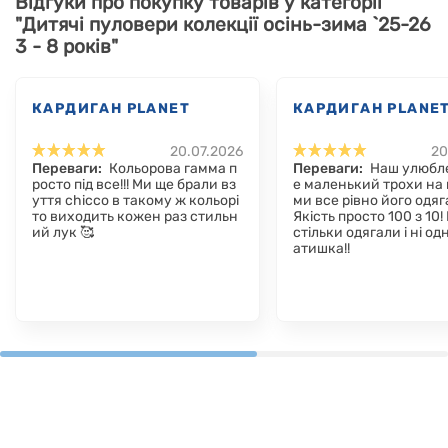
Відгуки про покупку товарів у категорії
"Дитячі пуловери колекції осінь-зима `25-26
3 - 8 років"
КАРДИГАН PLANET
КАРДИГАН PLANE
20.07.2026
20
Переваги:
Кольорова гамма п
Переваги:
Наш улюбл
росто під все!!! Ми ще брали вз
е маленький трохи на 
уття chicco в такому ж кольорі
ми все рівно його одя
то виходить кожен раз стильн
Якість просто 100 з 10!
ий лук 🥰
стільки одягали і ні од
атишка!!