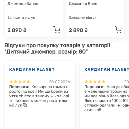
Джемпер Sanne
Джемпер Rune
Залишити відгук
Залишити відгук
2 890 ₴
2 890 ₴
Відгуки про покупку товарів у категорії
"Дитячий джемпер, розмір: 80"
КАРДИГАН PLANET
КАРДИГАН PLANE
20.07.2026
20
Переваги:
Кольорова гамма п
Переваги:
Наш улюбл
росто під все!!! Ми ще брали вз
е маленький трохи на 
уття chicco в такому ж кольорі
ми все рівно його одя
то виходить кожен раз стильн
Якість просто 100 з 10!
ий лук 🥰
стільки одягали і ні од
атишка!!