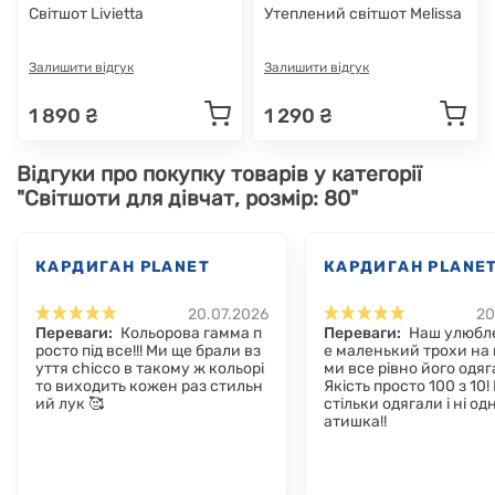
Світшот Livietta
Утеплений світшот Melissa
Залишити відгук
Залишити відгук
1 890 ₴
1 290 ₴
Відгуки про покупку товарів у категорії
"Світшоти для дівчат, розмір: 80"
КАРДИГАН PLANET
КАРДИГАН PLANE
20.07.2026
20
Переваги:
Кольорова гамма п
Переваги:
Наш улюбл
росто під все!!! Ми ще брали вз
е маленький трохи на 
уття chicco в такому ж кольорі
ми все рівно його одя
то виходить кожен раз стильн
Якість просто 100 з 10!
ий лук 🥰
стільки одягали і ні од
атишка!!