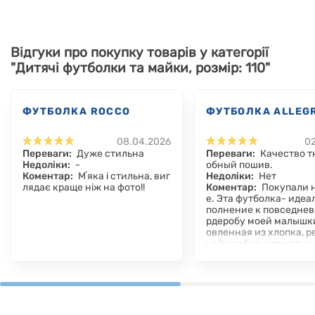
Відгуки про покупку товарів у категорії
"Дитячі футболки та майки, розмір: 110"
ФУТБОЛКА ROCCO
ФУТБОЛКА ALLEG
08.04.2026
02
Переваги:
Дуже стильна
Переваги:
Качество т
Недоліки:
-
обный пошив.
Коментар:
Мʼяка і стильна, виг
Недоліки:
Нет
лядає краще ніж на фото!!
Коментар:
Покупали 
е. Эта футболка- идеа
полнение к повседнев
рдеробу моей малышки
овленная из хлопка, р
ней удобно и приятно
ка красивее и ярче че
о.Покупкой довольны.
ндую футболку и друг
ду данного брэнда.