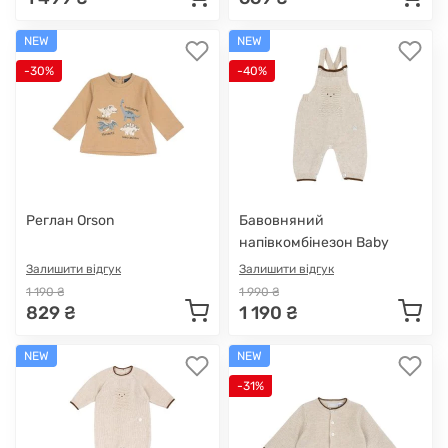
NEW
NEW
-30%
-40%
Реглан Orson
Бавовняний
напівкомбінезон Baby
Cloud
Залишити відгук
Залишити відгук
1 190 ₴
1 990 ₴
829 ₴
1 190 ₴
NEW
NEW
-31%