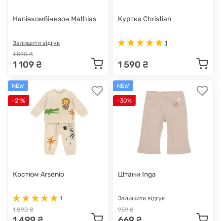
Напівкомбінезон Mathias
Куртка Christian
Залишити відгук
1
1 590 ₴
1 109 ₴
1 590 ₴
NEW
NEW
-21%
-30%
Костюм Arsenio
Штани Inga
1
Залишити відгук
1 890 ₴
959 ₴
1 499 ₴
669 ₴