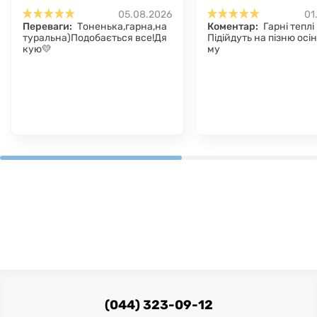
05.08.2026
01
Переваги:
Тоненька,гарна,на
Коментар:
Гарні теплі
туральна)Подобається все!Дя
Підійдуть на пізню осін
кую💛
му
(044) 323-09-12