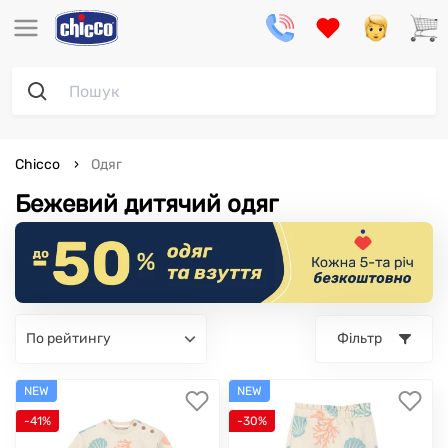
Chicco
Одяг
Бежевий дитячий одяг
по рейтингу
Фільтр
NEW
NEW
-41%
-30%