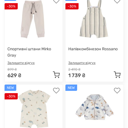
-30%
-30%
Спортивні штани Mirko
Напівкомбінезон Rossano
Gray
Залишити відгук
Залишити відгук
899 ₴
2 490 ₴
629 ₴
1 739 ₴
NEW
NEW
-30%