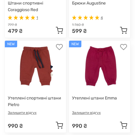
Штани спортивні
Брюки Augustine
Coraggioso Red
1
4
799 ₴
1 760 ₴
479 ₴
599 ₴
NEW
NEW
Утеплені спортивні штани
Утеплені штани Emma
Pietro
Залишити відгук
Залишити відгук
990 ₴
990 ₴