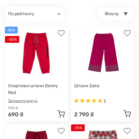
по рейтингу
Фільтр
NEW
-30%
Спортивні штани Denny
Штани Zaira
Red
Залишити відгук
3
990 ₴
690 ₴
2 790 ₴
-70%