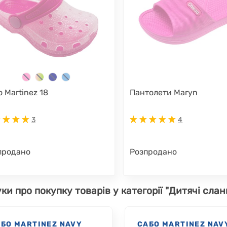
 Martinez 18
Пантолети Maryn
3
4
продано
Розпродано
уки про покупку товарів у категорії "Дитячі слан
БО MARTINEZ NAVY
САБО MARTINEZ NAV