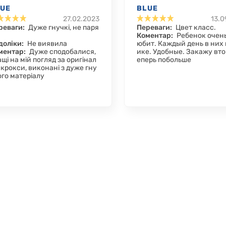
LUE
BLUE
27.02.2023
13.0
реваги:
Дуже гнучкі, не паря
Переваги:
Цвет класс.
Коментар:
Ребенок очень
доліки:
Не виявила
юбит. Каждый день в них 
ментар:
Дуже сподобалися,
ике. Удобные. Закажу вто
щі на мій погляд за оригінал
еперь побольше
 крокси, виконані з дуже гну
ого матеріалу