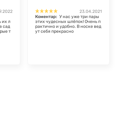
9.2022
23.04.2021
Коментар:
У нас уже три пары
 их л
этих чудесных шлёпок! Очень п
в сад
рактично и удобно. В носке вед
рые т
ут себя прекрасно