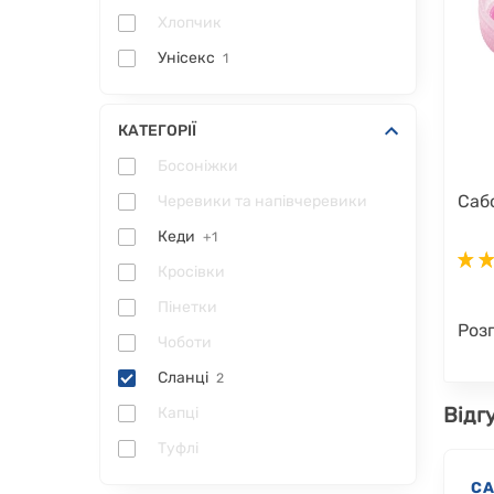
Хлопчик
Унісекс
1
КАТЕГОРІЇ
Босоніжки
Сабо
Черевики та напівчеревики
Кеди
+1
Кросівки
Пінетки
Роз
Чоботи
Сланці
2
Відг
Капці
Туфлі
СА