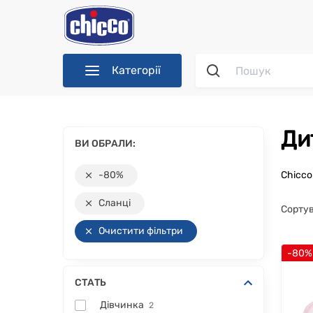
Категорії
Д
ВИ ОБРАЛИ:
-80%
Chicc
Сланці
Сортув
Очистити фільтри
-80%
СТАТЬ
Дівчинка
2