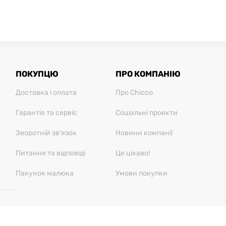
ПОКУПЦЮ
ПРО КОМПАНІЮ
Доставка і оплата
Про Chicco
Гарантія та сервіс
Соціальні проекти
Зворотній зв'язок
Новини компанії
Питання та відповіді
Це цікаво!
Пакунок малюка
Умови покупки
28