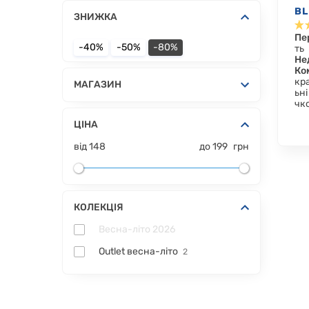
B
ЗНИЖКА
Пе
-40%
-50%
-80%
ть
Не
Ко
кра
МАГАЗИН
ьні
чк
ЦІНА
від
148
до
199
грн
КОЛЕКЦІЯ
Весна-літо 2026
Outlet весна-літо
2