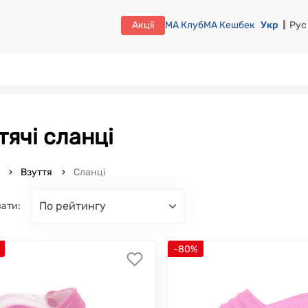
Акції
МА Клуб
МА Кешбек
Укр
Рус
итячі сланці
o
Взуття
Сланці
по рейтингу
ати:
-80%