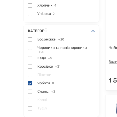
Хлопчик
4
Унісекс
2
КАТЕГОРІЇ
Босоніжки
+20
Чоб
Черевики та напівчеревики
+20
Кеди
+5
Зали
Кросівки
+31
Пінетки
1 
Чоботи
8
Сланці
+3
Капці
Туфлі