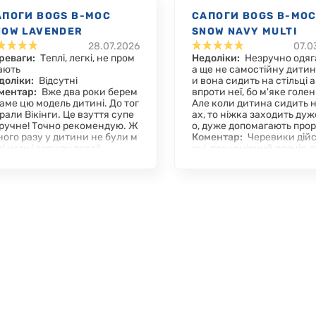
АПОГИ BOGS B-MOC
САПОГИ BOGS B-MO
NOW LAVENDER
SNOW NAVY MULTI
28.07.2026
07.0
реваги:
Теплі, легкі, не пром
Недоліки:
Незручно одяг
ають
а ще не самостійну дитин
доліки:
Відсутні
и вона сидить на стільці а
ментар:
Вже два роки берем
впроти неї, бо м'яке голе
саме цю модель дитині. До тог
Але коли дитина сидить н
брали Вікінги. Це взуття супе
ах, то ніжка заходить дуж
зручне! Точно рекомендую. Ж
о, дуже допомагають прорі
ного разу у дитини не були м
Коментар:
Черевики дійс
і ноги і завжди теплі!
сні, повномірний розмір, 
ять для високого підйому, 
гнучкі.