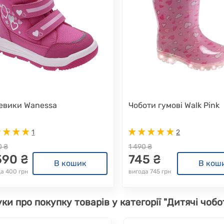
евики Wanessa
Чоботи гумові Walk Pink
1
2
0 ₴
1 490 ₴
590 ₴
745 ₴
В кошик
В кош
а 400 грн
вигода 745 грн
уки про покупку товарів у категорії "Дитячі чобот