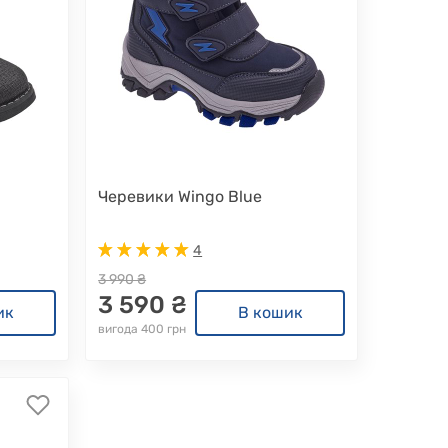
Черевики Wingo Blue
4
3 990 ₴
3 590 ₴
ик
В кошик
вигода 400 грн