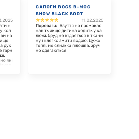
C
САПОГИ BOGS B-MOC
SNOW BLACK SOOT
3.2025
11.02.2025
ати н
Переваги:
Взуття не промокає
у кол
навіть якщо дитина ходить у ка
 ви на
люжі, бруд не в'їдається в ткани
нище.
ну і її легко змити водою. Дуже
а рук
теплі, не слизька підошва, зруч
е гарн
но одягаються.
зі.
но які
підход
легкі і