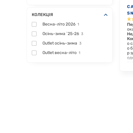
С
S
КОЛЕКЦІЯ
Весна-літо 2026
Пе
1
ок
Осінь-зима `25-26
Не
3
Ко
Outlet осінь-зима
о 
3
о 
Outlet весна-літо
р 
1
од
окр