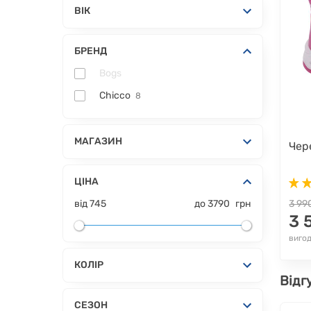
ВІК
БРЕНД
Bogs
Chicco
8
МАГАЗИН
Чер
ЦІНА
від
745
до
3790
грн
3 99
3 
вигод
КОЛІР
Відг
СЕЗОН