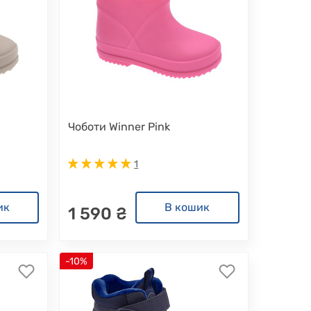
Чоботи Winner Pink
1
ик
В кошик
1 590 ₴
-10%