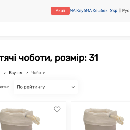
Акції
МА Клуб
МА Кешбек
Укр
Рус
итячі чоботи, розмір: 31
o
Взуття
Чоботи
по рейтингу
вати: