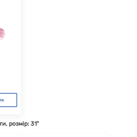
ик
и, розмір: 31"