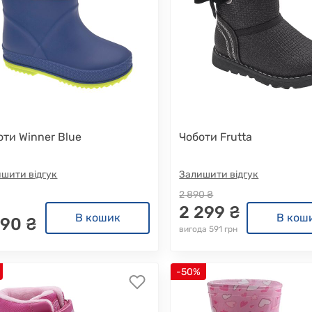
оти Winner Blue
Чоботи Frutta
шити відгук
Залишити відгук
2 890 ₴
2 299 ₴
В кошик
В кош
590 ₴
вигода 591 грн
-50%