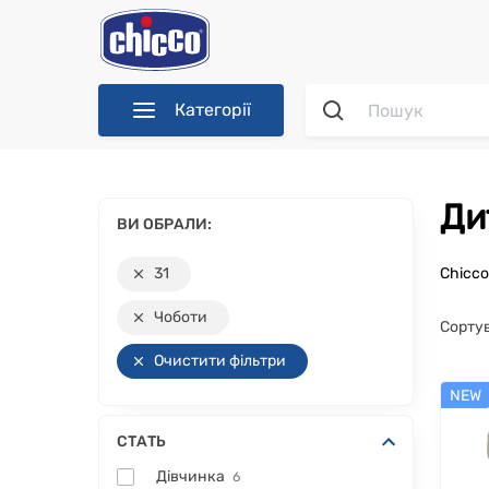
Категорії
Д
ВИ ОБРАЛИ:
31
Chicc
Чоботи
Сорту
Очистити фільтри
NEW
СТАТЬ
Дівчинка
6