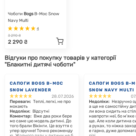
Чоботи
Bogs
B-Moc Snow
Navy Multi
4
3 290 ₴
2 290 ₴
Відгуки про покупку товарів у категорії
"Блакитні дитячі чоботи"
САПОГИ BOGS B-MOC
САПОГИ BOGS B-
SNOW LAVENDER
SNOW NAVY MULTI
28.07.2026
07
Переваги:
Теплі, легкі, не про
Недоліки:
Незручно о
мокають
а ще не самостійну ди
Недоліки:
Відсутні
ли вона сидить на стіл
Коментар:
Вже два роки бере
навпроти неї, бо м'яке
мо саме цю модель дитині. До
ще. Але коли дитина с
того брали Вікінги. Це взуття с
а руках, то ніжка захо
упер зручне! Точно рекоменду
е гарно, дуже допомаг
ю. Жодного разу у дитини не б
різі.