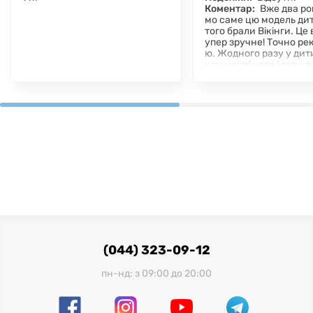
Коментар:
Вже два ро
мо саме цю модель дит
того брали Вікінги. Це 
упер зручне! Точно р
ю. Жодного разу у дит
ули мокрі ноги і завжди
(044) 323-09-12
пн-нд: з 09:00 до 20:00