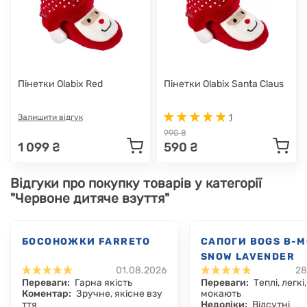
Пінетки Olabix Red
Пінетки Olabix Santa Claus
Залишити відгук
1
990 ₴
1 099 ₴
590 ₴
Відгуки про покупку товарів у категорії
"Червоне дитяче взуття"
БОСОНОЖКИ FARRETO
САПОГИ BOGS B-
SNOW LAVENDER
01.08.2026
28
Переваги:
Гарна якість
Переваги:
Теплі, легкі
Коментар:
Зручне, якісне взу
мокають
ття
Недоліки:
Відсутні