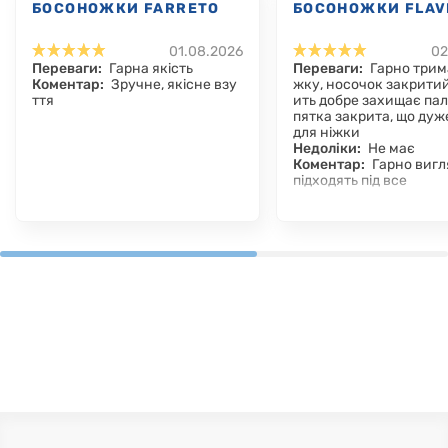
БОСОНОЖКИ FARRETO
БОСОНОЖКИ FLAV
01.08.2026
02
Переваги:
Гарна якість
Переваги:
Гарно трим
Коментар:
Зручне, якісне взу
жку, носочок закритий
ття
ить добре захищає пал
пятка закрита, що дуж
для ніжки
Недоліки:
Не має
Коментар:
Гарно вигл
підходять під все