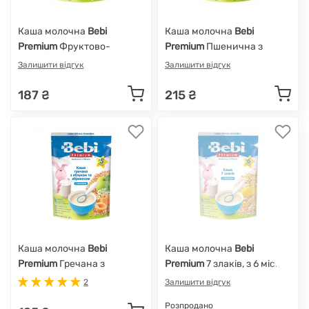
Каша молочна
Bebi
Каша молочна
Bebi
Premium
Фруктово-
Premium
Пшенична з
злакове асорті, з 6 міс.,
печивом і грушею, з 6 міс.,
Залишити відгук
Залишити відгук
200 г
200 г
187 ₴
215 ₴
Каша молочна
Bebi
Каша молочна
Bebi
Premium
Гречана з
Premium
7 злаків, з 6 міс.,
яблуком і абрикосами, з 5
200 г
2
Залишити відгук
міс., 200 г
Розпродано