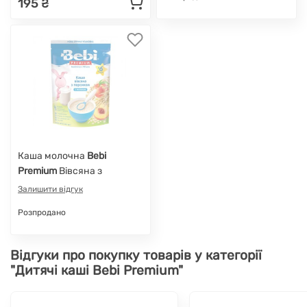
195 ₴
Каша молочна
Bebi
Premium
Вівсяна з
персиком, з 6 міс., 200 г
Залишити відгук
Розпродано
Відгуки про покупку товарів у категорії
"Дитячі каші Bebi Premium"