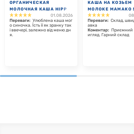
ОРГАНИЧЕСКАЯ
КАША НА КОЗЬЕМ
МОЛОЧНАЯ КАША HIPP
МОЛОКЕ МАМАКО 
01.08.2026
08
ОВСЯНАЯ С ЯБЛОКОМ, С
ЗЛАКОВ, С 6 МЕС.,
Переваги:
Улюблена каша мог
Переваги:
Склад, шви
5 МЕС., 250 Г
о синочка. Їсть її як зранку так
авка
і ввечері, залежно від меню дн
Коментар:
Приємний з
я.
игляд. Гарний склад