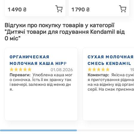
1 490 ₴
1 790 ₴
Відгуки про покупку товарів у категорії
"Дитячі товари для годування Kendamil від
0 міс"
ОРГАНИЧЕСКАЯ
СУХАЯ МОЛОЧНАЯ
МОЛОЧНАЯ КАША HIPP
СМЕСЬ KENDAMIL
01.08.2026
1
ОВСЯНАЯ С ЯБЛОКОМ, С
CLASSIC 1, 0-6 МЕ
Переваги:
Улюблена каша мог
Коментар:
Якісна сумі
5 МЕС., 250 Г
800 Г
о синочка. Їсть її як зранку так
я приготування рідина
і ввечері, залежно від меню дн
на на відміну від органі
я.
серії. На смак приємна