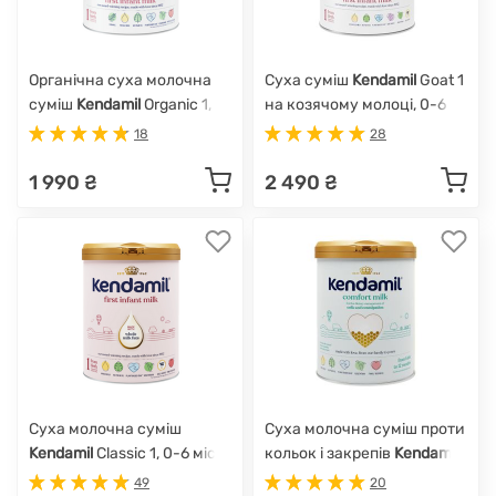
Органічна суха молочна
Суха суміш
Kendamil
Goat 1
суміш
Kendamil
Organic 1,
на козячому молоці, 0-6
0-6 міс., 800 г
міс., 800 г
18
28
1 990 ₴
2 490 ₴
Суха молочна суміш
Суха молочна суміш проти
Kendamil
Classic 1, 0-6 міс.,
кольок і закрепів
Kendamil
800 г
Comfort, 0-12 міс., 800 г
49
20