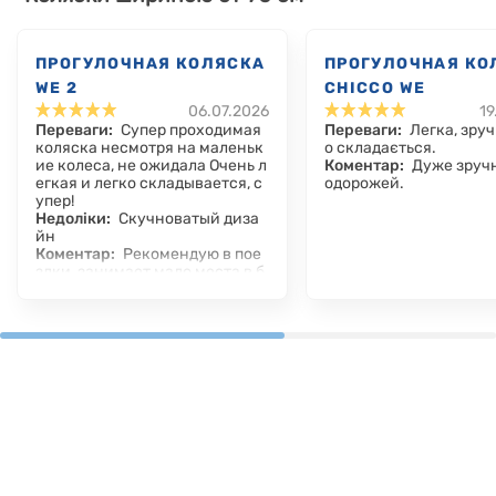
ПРОГУЛОЧНАЯ КОЛЯСКА
ПРОГУЛОЧНАЯ КО
WE 2
CHICCO WE
06.07.2026
19
Переваги:
Супер проходимая
Переваги:
Легка, зруч
коляска несмотря на маленьк
о складається.
ие колеса, не ожидала Очень л
Коментар:
Дуже зручн
егкая и легко складывается, с
одорожей.
упер!
Недоліки:
Скучноватый диза
йн
Коментар:
Рекомендую в пое
здки, занимает мало места в б
агажнике