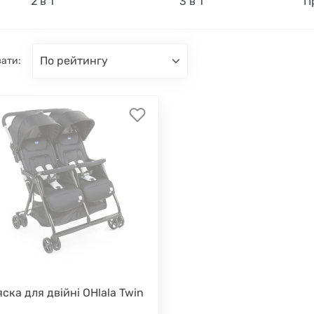
2 в 1
3 в 1
П
по рейтингу
ати:
ска для двійні OHlala Twin