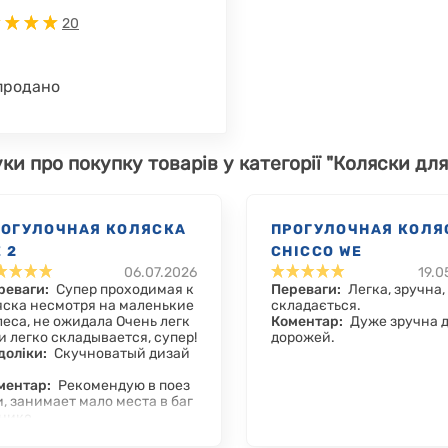
20
продано
уки про покупку товарів у категорії "Коляски для 
РОГУЛОЧНАЯ КОЛЯСКА
ПРОГУЛОЧНАЯ КОЛЯ
 2
CHICCO WE
06.07.2026
19.0
реваги:
Супер проходимая к
Переваги:
Легка, зручна,
яска несмотря на маленькие
складається.
леса, не ожидала Очень легк
Коментар:
Дуже зручна д
 и легко складывается, супер!
дорожей.
доліки:
Скучноватый дизай
ментар:
Рекомендую в поез
и, занимает мало места в баг
нике