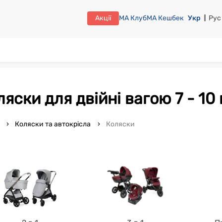
Акції
МА Клуб
МА Кешбек
Укр
Рус
оляски для двійні вагою 7 - 10 
o
Коляски та автокрісла
Коляски