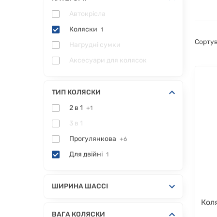
Автокрісла
Коляски
1
Сортув
Нагрудні сумки
Аксесуари для колясок
ТИП КОЛЯСКИ
2 в 1
+1
3 в 1
Прогулянкова
+6
Для двійні
1
ШИРИНА ШАССІ
Коля
ВАГА КОЛЯСКИ