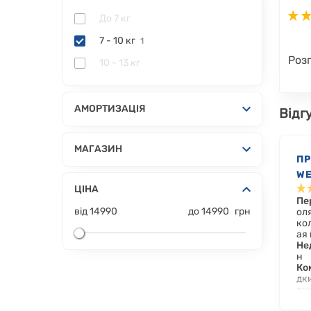
До 7 кг
7 - 10 кг
1
Роз
10 - 13 кг
АМОРТИЗАЦІЯ
Відг
МАГАЗИН
П
WE
ЦІНА
Пе
від
14990
до
14990
грн
ол
ко
ая
Не
н
Ко
дк
аж