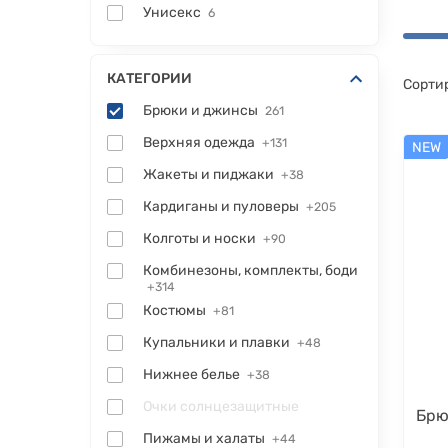
Унисекс
6
КАТЕГОРИИ
Сорти
Брюки и джинсы
261
Верхняя одежда
+131
NEW
Жакеты и пиджаки
+38
Кардиганы и пуловеры
+205
Колготы и носки
+90
Комбинезоны, комплекты, боди
+314
Костюмы
+81
Купальники и плавки
+48
Нижнее белье
+38
Очки солнцезащитные
Брю
Пижамы и халаты
+44