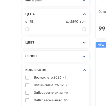
МАГАЗИН
Оста
ЦЕНА
от
75
до
2890
грн
99
ЦВЕТ
NEW
СЕЗОН
КОЛЛЕКЦИЯ
Весна-лето 2026
47
Осень-зима `25-26
7
Outlet осень-зима
90
Outlet весна-лето
80