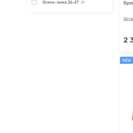
Осень-зима 26-27
Брю
37
Оста
2 
NEW