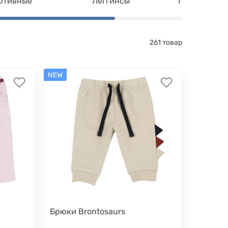
ртивные
Леггинсы
Полукомбин
261 товар
NEW
Брюки Brontosaurs