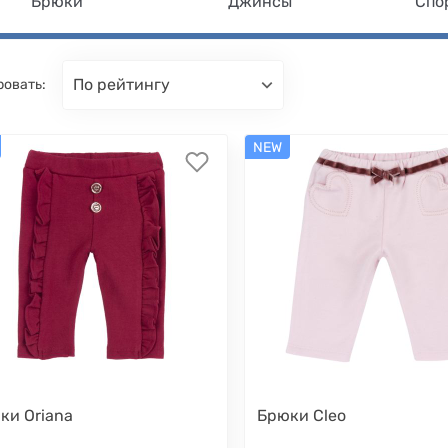
Брюки
Джинсы
Спо
по рейтингу
ровать:
NEW
ки Oriana
Брюки Cleo