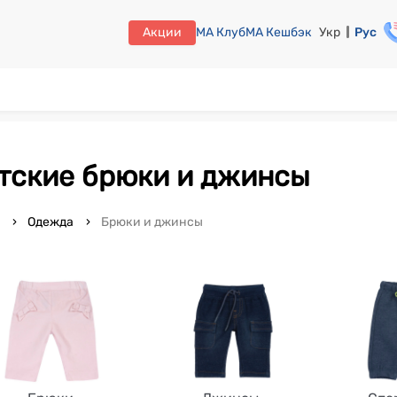
Акции
МА Клуб
МА Кешбэк
Укр
Рус
етские брюки и джинсы
o
Одежда
Брюки и джинсы