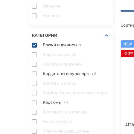
Мальчик
Унисекс
Сорти
КАТЕГОРИИ
NEW
Брюки и джинсы
1
-20%
Верхняя одежда
Жакеты и пиджаки
Кардиганы и пуловеры
+2
Колготы и носки
Комбинезоны, комплекты, боди
Костюмы
+1
Купальники и плавки
Нижнее белье
Шта
Очки солнцезащитные