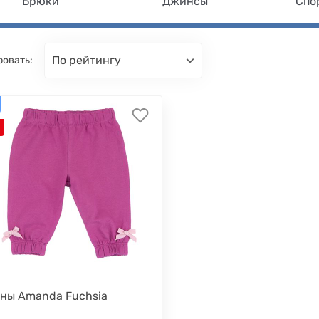
Брюки
Джинсы
Спо
по рейтингу
ровать:
ны Amanda Fuchsia