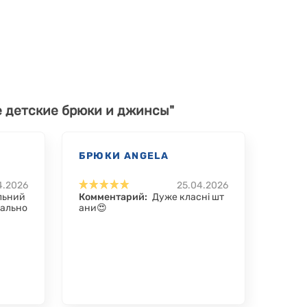
е детские брюки и джинсы"
БРЮКИ ANGELA
4.2026
25.04.2026
льний
Комментарий:
Дуже класні шт
еально
ани😍