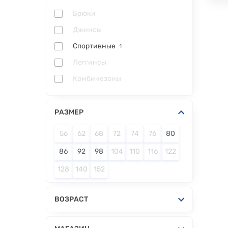
Брюки
Джинсы
Спортивные
1
Леггинсы
Комбинезоны
РАЗМЕР
56
62
68
72
74
76
80
86
92
98
104
110
116
122
128
140
152
ВОЗРАСТ