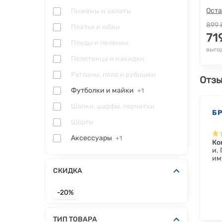
Оста
Пижамы и халаты
899 
Платья и юбки
71
Пледы и пеленки
выгод
Полотенца и накидки
Регланы, поло и рубашки
Отзы
Футболки и майки
+1
Шапки, шарфы, перчатки
Б
Шорты
Аксессуары
+1
Ко
и.
им
СКИДКА
-20%
ТИП ТОВАРА