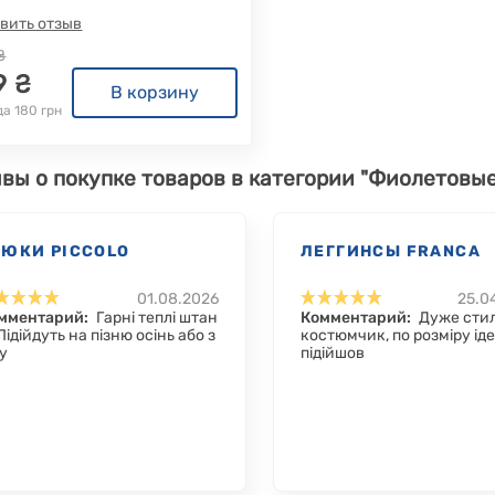
вить отзыв
₴
9 ₴
В корзину
а 180 грн
вы о покупке товаров в категории "Фиолетовы
РЮКИ PICCOLO
ЛЕГГИНСЫ FRANCA
01.08.2026
25.0
мментарий:
Гарні теплі штан
Комментарий:
Дуже сти
 Підійдуть на пізню осінь або з
костюмчик, по розміру ід
у
підійшов