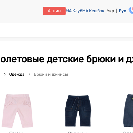
Акции
МА Клуб
МА Кешбэк
Укр
Рус
иолетовые детские брюки и 
o
Одежда
Брюки и джинсы