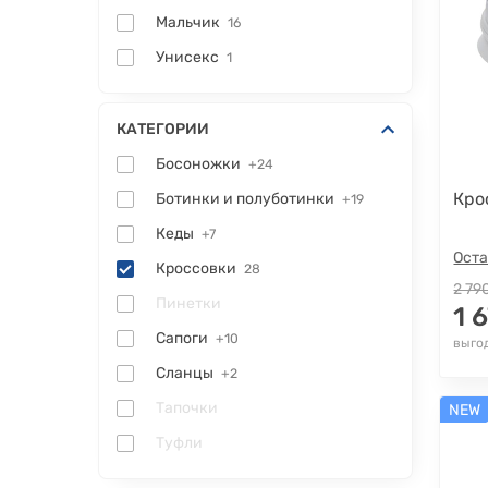
Мальчик
16
Унисекс
1
КАТЕГОРИИ
Босоножки
+24
Кро
Ботинки и полуботинки
+19
Кеды
+7
Оста
Кроссовки
28
2 79
Пинетки
1 
Сапоги
+10
выгод
Сланцы
+2
Тапочки
NEW
Туфли