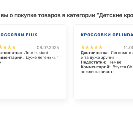
вы о покупке товаров в категории "Детские кро
РОССОВКИ FIUK
КРОССОВКИ GELIND
08.07.2026
14.0
стоинства:
Легкі, якісні
Достоинства:
Легенькі к
мментарий:
Дуже легенькі, г
и та дуже зручні
ні
Недостатки:
Немає
Комментарий:
Взуття Ch
авжди на висоті!