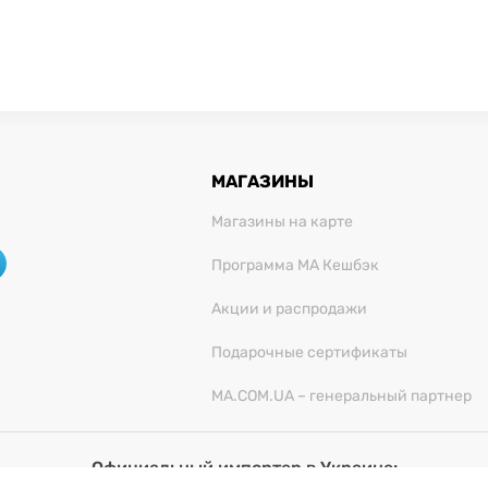
МАГАЗИНЫ
Магазины на карте
Программа МА Кешбэк
Акции и распродажи
Подарочные сертификаты
MA.COM.UA – генеральный партнер
Официальный импортер в Украине:
О "Миллениум Трейд", 03680, г. Киев, ул. Физкультуры,