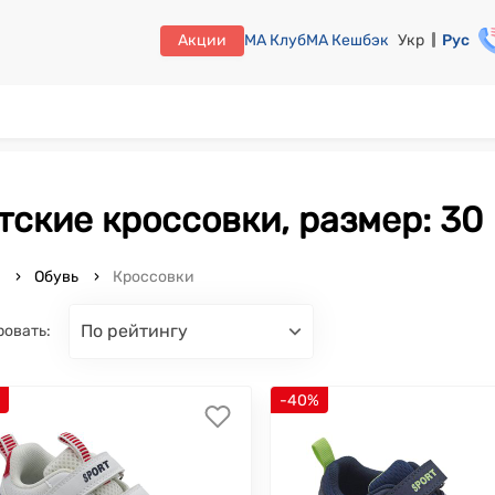
Акции
МА Клуб
МА Кешбэк
Укр
Рус
етские кроссовки, размер: 30
o
Обувь
Кроссовки
по рейтингу
ровать:
%
-40%