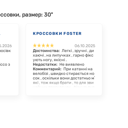
ссовки, размер: 30"
A
КРОССОВКИ FOSTER
5.2026
06.10.2025
росівк
Достоинства:
Легкі , зручні , ди
хаючі , на липучках , гарно фікс
ують ногу, якісні .
icco з
Недостатки:
Не виявлено
Комментарий:
При катанні на
велобізі , швидко стирається но
сок , оскільки вони достатньо мʼ
які , тож якщо брати , то для зви
чайних прогулянок , фізкультур
и тощо ) Покупкою задоволені
👍