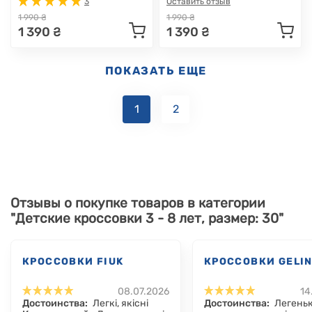
3
Оставить отзыв
1 990 ₴
1 990 ₴
1 390 ₴
1 390 ₴
ПОКАЗАТЬ ЕЩЕ
1
2
Отзывы о покупке товаров в категории
"Детские кроссовки 3 - 8 лет, размер: 30"
КРОССОВКИ FIUK
КРОССОВКИ GELI
08.07.2026
14
Достоинства:
Легкі, якісні
Достоинства:
Легеньк