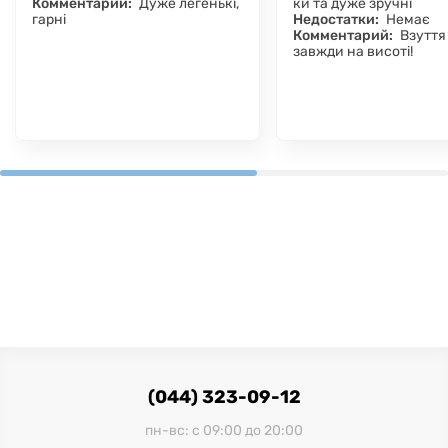
Комментарий:
Дуже легенькі,
ки та дуже зручні
гарні
Недостатки:
Немає
Комментарий:
Взуття
завжди на висоті!
(044) 323-09-12
пн-вс: с 09:00 до 20:00