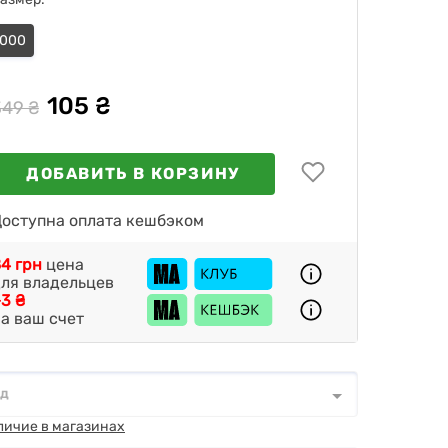
000
105 ₴
349 ₴
ДОБАВИТЬ В КОРЗИНУ
оступна оплата кешбэком
4 грн
цена
ля владельцев
3 ₴
а ваш счет
од
д
*
личие в магазинах