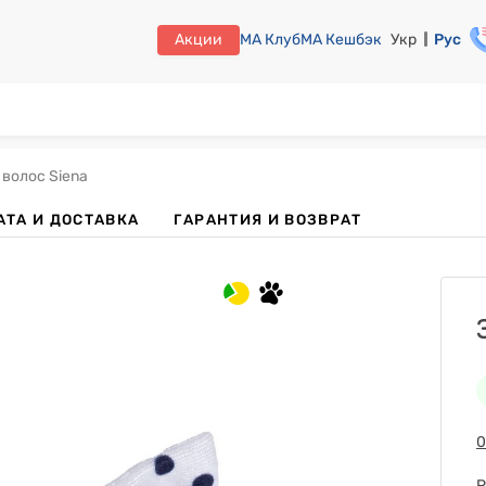
Акции
МА Клуб
МА Кешбэк
Укр
Рус
 волос Siena
АТА И ДОСТАВКА
ГАРАНТИЯ И ВОЗВРАТ
0
Р