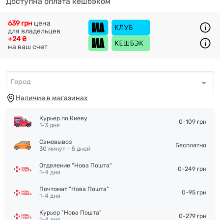
Доступна оплата кешбэком
639 грн
цена
для владельцев
+24 ₴
на ваш счет
Город
Город
*
Наличие в магазинах
Курьер по Киеву
0-109 грн
1-3 дня
Самовывоз
Бесплатно
30 минут – 5 дней
Отделение "Нова Пошта"
0-249 грн
1-4 дня
Почтомат "Нова Пошта"
0-95 грн
1-4 дня
Курьер "Нова Пошта"
0-279 грн
1-4 дня