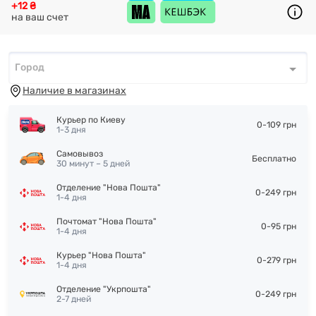
+12 ₴
на ваш счет
Город
Город
*
Наличие в магазинах
Курьер по Киеву
0-109 грн
1-3 дня
Самовывоз
Бесплатно
30 минут – 5 дней
Отделение "Нова Пошта"
0-249 грн
1-4 дня
Почтомат "Нова Пошта"
0-95 грн
1-4 дня
Курьер "Нова Пошта"
0-279 грн
1-4 дня
Отделение "Укрпошта"
0-249 грн
2-7 дней