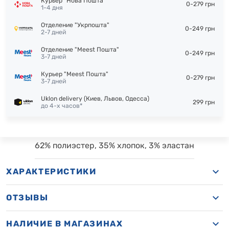
Курьер "Нова Пошта"
0-279 грн
1-4 дня
Отделение "Укрпошта"
0-249 грн
2-7 дней
Отделение "Meest Пошта"
0-249 грн
3-7 дней
Курьер "Meest Пошта"
0-279 грн
3-7 дней
Uklon delivery (Киев, Львов, Одесса)
299 грн
до 4-х часов*
62% полиэстер, 35% хлопок, 3% эластан
ХАРАКТЕРИСТИКИ
ОТЗЫВЫ
НАЛИЧИЕ В МАГАЗИНАХ