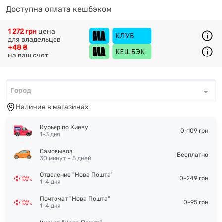
Доступна оплата кешбэком
1 272 грн
цена
для владельцев
+48 ₴
на ваш счет
Город
Город
*
Наличие в магазинах
Курьер по Киеву
0-109 грн
1-3 дня
Самовывоз
Бесплатно
30 минут – 5 дней
Отделение "Нова Пошта"
0-249 грн
1-4 дня
Почтомат "Нова Пошта"
0-95 грн
1-4 дня