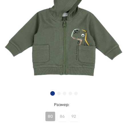
Размер:
80
86
92