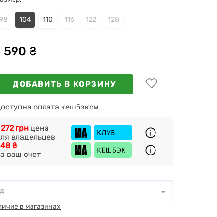
98
104
110
116
122
128
1 590 ₴
ДОБАВИТЬ В КОРЗИНУ
оступна оплата кешбэком
 272 грн
цена
ля владельцев
48 ₴
а ваш счет
од
д
*
личие в магазинах