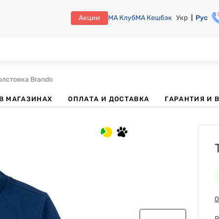
Акции
МА Клуб
МА Кешбэк
Укр
Рус
олстовка Brando
В МАГАЗИНАХ
ОПЛАТА И ДОСТАВКА
ГАРАНТИЯ И 
0
Р