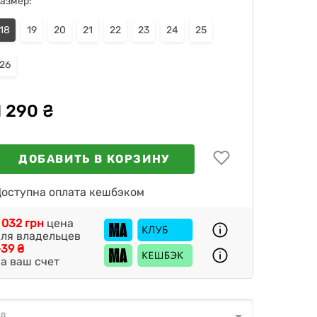
азмер:
18
19
20
21
22
23
24
25
26
1 290 ₴
ДОБАВИТЬ В КОРЗИНУ
оступна оплата кешбэком
 032 грн
цена
ля владельцев
39 ₴
а ваш счет
од
д
*