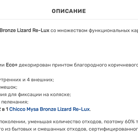
ОПИСАНИЕ
Bronze Lizard Re-Lux
со множеством функциональных ка
рии
Eco+
декорирован принтом
благородного коричневог
утренних и 4 внешних;
емешок;
ия для фиксации на коляске;
 пеленания;
2 в 1
Chicco Mysa Bronze Lizard Re-Lux
.
 поколении, уменьшая количество отходов, поэтому 60% 
о из бытовых и смешанных отходов, сертифицированного 