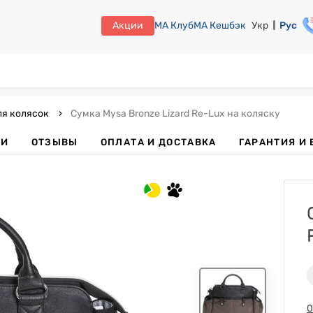
Акции
МА Клуб
МА Кешбэк
Укр
Рус
ля колясок
Сумка Mysa Bronze Lizard Re-Lux на коляску
КИ
ОТЗЫВЫ
ОПЛАТА И ДОСТАВКА
ГАРАНТИЯ И 
0