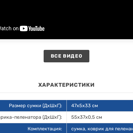
ВСЕ ВИДЕО
ХАРАКТЕРИСТИКИ
Размер сумки (ДхШхГ):
47х5х33 см
врика-пеленатора (ДхШхГ):
55х37х0,5 см
Комплектация:
сумка, коврик для пелена