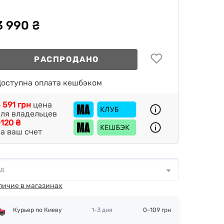
3 990 ₴
РАСПРОДАНО
оступна оплата кешбэком
 591 грн
цена
ля владельцев
120 ₴
а ваш счет
од
д
*
личие в магазинах
Курьер по Киеву
1-3 дня
0-109 грн