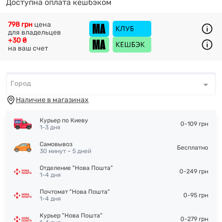
Доступна оплата кешбэком
798 грн
цена
для владельцев
+30 ₴
на ваш счет
Город
Город
*
Наличие в магазинах
Курьер по Киеву
0-109 грн
1-3 дня
Самовывоз
Бесплатно
30 минут – 5 дней
Отделение "Нова Пошта"
0-249 грн
1-4 дня
Почтомат "Нова Пошта"
0-95 грн
1-4 дня
Курьер "Нова Пошта"
0-279 грн