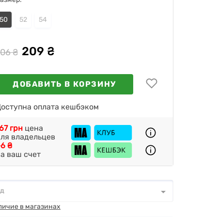
50
52
54
209 ₴
706 ₴
ДОБАВИТЬ В КОРЗИНУ
оступна оплата кешбэком
67 грн
цена
ля владельцев
6 ₴
а ваш счет
од
д
*
личие в магазинах