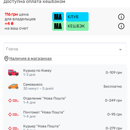
Доступна оплата кешбэком
116 грн
цена
для владельцев
+4 ₴
на ваш счет
Город
Город
*
Наличие в магазинах
Курьер по Киеву
0-109 грн
1-3 дня
Самовывоз
Бесплатно
30 минут – 5 дней
Отделение "Нова Пошта"
0-249 грн
1-4 дня
Почтомат "Нова Пошта"
0-95 грн
1-4 дня
Курьер "Нова Пошта"
0-279 грн