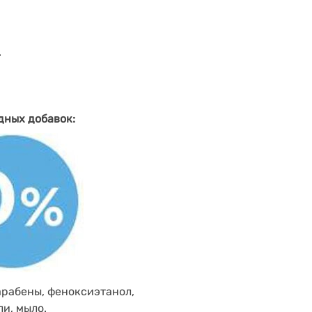
.
дных добавок:
арабены, феноксиэтанол,
ли, мыло.