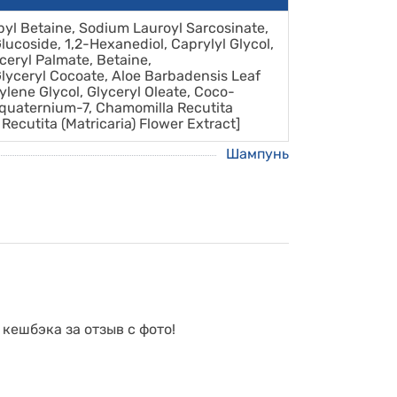
yl Betaine, Sodium Lauroyl Sarcosinate,
lucoside, 1,2-Hexanediol, Caprylyl Glycol,
eryl Palmate, Betaine,
Glyceryl Cocoate, Aloe Barbadensis Leaf
lene Glycol, Glyceryl Oleate, Coco-
yquaternium-7, Chamomilla Recutita
Recutita (Matricaria) Flower Extract]
Шампунь
 кешбэка за отзыв с фото!