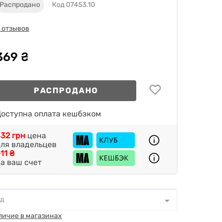
Распродано
Код 07453.10
 отзывов
369 ₴
РАСПРОДАНО
оступна оплата кешбэком
32 грн
цена
ля владельцев
11 ₴
а ваш счет
од
д
*
личие в магазинах