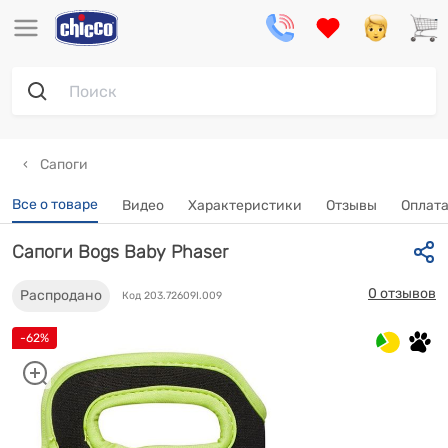
Сапоги
Все о товаре
Видео
Характеристики
Отзывы
Оплата
Сапоги Bogs Baby Phaser
0 отзывов
Распродано
Код 203.72609I.009
-62%