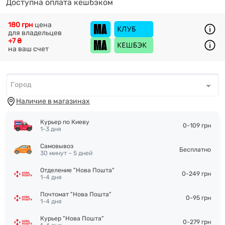
Доступна оплата кешбэком
180 грн
цена
для владельцев
+7 ₴
на ваш счет
Город
Город
*
Наличие в магазинах
Курьер по Киеву
0-109 грн
1-3 дня
Самовывоз
Бесплатно
30 минут – 5 дней
Отделение "Нова Пошта"
0-249 грн
1-4 дня
Почтомат "Нова Пошта"
0-95 грн
1-4 дня
Курьер "Нова Пошта"
0-279 грн