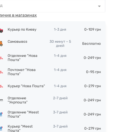
од
д
*
личие в магазинах
Курьер по Киеву
1-3 дня
0-109 грн
Самовывоз
30 минут – 5
Бесплатно
дней
Отделение "Нова
1-4 дня
0-249 грн
Пошта"
Почтомат "Нова
1-4 дня
0-95 грн
Пошта"
Курьер "Нова Пошта"
1-4 дня
0-279 грн
Отделение
2-7 дней
0-249 грн
"Укрпошта"
Отделение "Meest
3-7 дней
0-249 грн
Пошта"
Курьер "Meest
3-7 дней
0-279 грн
Пошта"