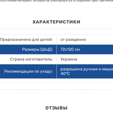
осостойкий материал, который не электризуется и сохраняет цвет при множ
ХАРАКТЕРИСТИКИ
Предназначено для детей:
от рождения
Размеры (ШхД):
72х120 см
Страна изготовитель:
Украина
разрешена ручная и маши
Рекомендации по уходу:
40°С
ОТЗЫВЫ