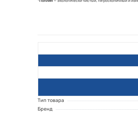
*Поплин
— экологически чистый, гигроскопичный и изн
Тип товара
Бренд