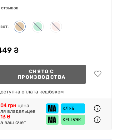
 отзывов
вет:
449 ₴
СНЯТО С
ПРОИЗВОДСТВА
оступна оплата кешбэком
04 грн
цена
ля владельцев
13 ₴
а ваш счет