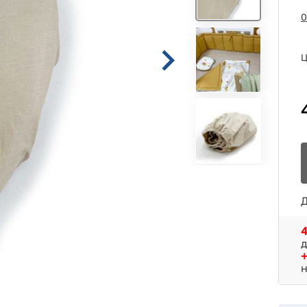
0
Ц
Д
4
д
+
н