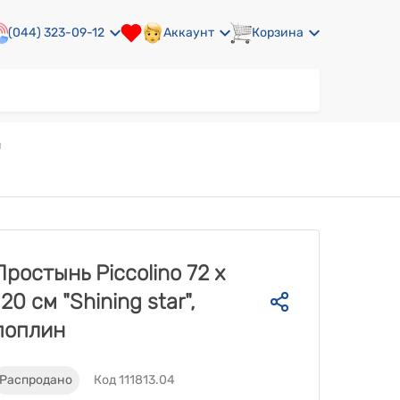
(044) 323-09-12
Аккаунт
Корзина
н
Простынь Piccolino 72 х
120 см "Shining star",
поплин
Распродано
Код 111813.04