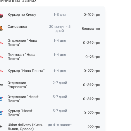
личие в магазинах
Курьер по Киеву
1-3 дня
0-109 грн
Самовывоз
30 минут – 5
Бесплатно
дней
Отделение "Нова
1-4 дня
0-249 грн
Пошта"
Почтомат "Нова
1-4 дня
0-95 грн
Пошта"
Курьер "Нова Пошта"
1-4 дня
0-279 грн
Отделение
2-7 дней
0-249 грн
"Укрпошта"
Отделение "Meest
3-7 дней
0-249 грн
Пошта"
Курьер "Meest
3-7 дней
0-279 грн
Пошта"
Uklon delivery (Киев,
до 4-х часов*
299 грн
Львов, Одесса)