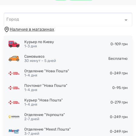
Город
Город
*
Наличие в магазинах
Курьер по Киеву
0-109 грн
1-3 дня
Самовывоз
Бесплатно
30 минут – 5 дней
Отделение "Нова Пошта"
0-249 грн
1-4 дня
Почтомат "Нова Пошта"
0-95 грн
1-4 дня
Курьер "Нова Пошта"
0-279 грн
1-4 дня
Отделение "Укрпошта"
0-249 грн
2-7 дней
Отделение "Meest Пошта"
0-249 грн
3-7 дней