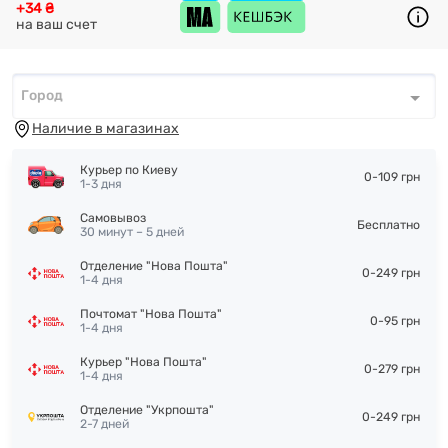
+34 ₴
на ваш счет
Город
Город
*
Наличие в магазинах
Курьер по Киеву
0-109 грн
1-3 дня
Самовывоз
Бесплатно
30 минут – 5 дней
Отделение "Нова Пошта"
0-249 грн
1-4 дня
Почтомат "Нова Пошта"
0-95 грн
1-4 дня
Курьер "Нова Пошта"
0-279 грн
1-4 дня
Отделение "Укрпошта"
0-249 грн
2-7 дней