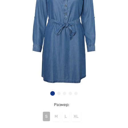
Размер:
S
M
L
XL