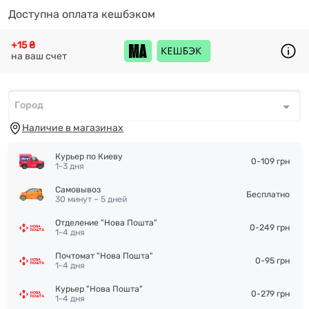
Доступна оплата кешбэком
+15 ₴
на ваш счет
Город
Город
*
Наличие в магазинах
Курьер по Киеву
0-109 грн
1-3 дня
Самовывоз
Бесплатно
30 минут – 5 дней
Отделение "Нова Пошта"
0-249 грн
1-4 дня
Почтомат "Нова Пошта"
0-95 грн
1-4 дня
Курьер "Нова Пошта"
0-279 грн
1-4 дня