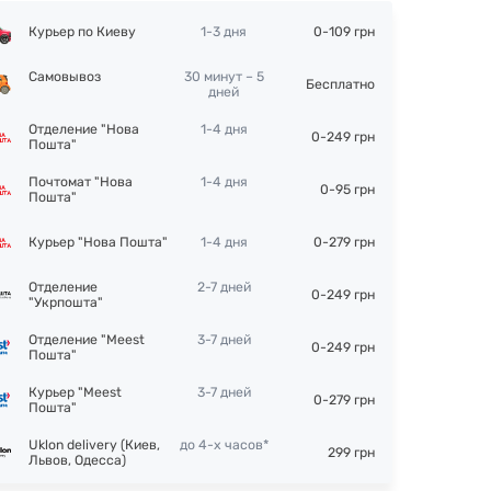
Курьер по Киеву
1-3 дня
0-109 грн
Самовывоз
30 минут – 5
Бесплатно
дней
Отделение "Нова
1-4 дня
0-249 грн
Пошта"
Почтомат "Нова
1-4 дня
0-95 грн
Пошта"
Курьер "Нова Пошта"
1-4 дня
0-279 грн
Отделение
2-7 дней
0-249 грн
"Укрпошта"
Отделение "Meest
3-7 дней
0-249 грн
Пошта"
Курьер "Meest
3-7 дней
0-279 грн
Пошта"
Uklon delivery (Киев,
до 4-х часов*
299 грн
Львов, Одесса)