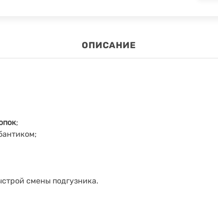
ОПИСАНИЕ
опок
;
бантиком;
ыстрой смены подгузника.