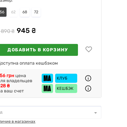
азмер:
56
62
68
72
945 ₴
 890 ₴
ДОБАВИТЬ В КОРЗИНУ
оступна оплата кешбэком
56 грн
цена
ля владельцев
28 ₴
а ваш счет
од
д
*
личие в магазинах