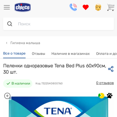
Гигиена малыша
Все о товаре
Отзывы
Наличие в магазинах
Оплата и д
Пеленки одноразовые Tena Bed Plus 60х90см,
30 шт.
0 отзывов
В наличии
Код 7322540800760