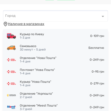
Город
Город
*
Наличие в магазинах
Курьер по Киеву
0-109 грн
1-3 дня
Самовывоз
Бесплатно
30 минут – 5 дней
Отделение "Нова Пошта"
0-249 грн
1-4 дня
Почтомат "Нова Пошта"
0-95 грн
1-4 дня
Курьер "Нова Пошта"
0-279 грн
1-4 дня
Отделение "Укрпошта"
0-249 грн
2-7 дней
Отделение "Meest Пошта"
0-249 грн
3-7 дней