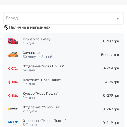
Город
Город
*
Наличие в магазинах
Курьер по Киеву
0-109 грн
1-3 дня
Самовывоз
Бесплатно
30 минут – 5 дней
Отделение "Нова Пошта"
0-249 грн
1-4 дня
Почтомат "Нова Пошта"
0-95 грн
1-4 дня
Курьер "Нова Пошта"
0-279 грн
1-4 дня
Отделение "Укрпошта"
0-249 грн
2-7 дней
Отделение "Meest Пошта"
0-249 грн
3-7 дней