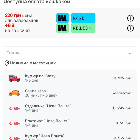
Доступна оплата кешбэком
220 грн
цена
для владельцев
+8 ₴
на ваш счет
Город
Город
*
Наличие в магазинах
Курьер по Киеву
0-109 грн
1-3 дня
Самовывоз
Бесплатно
30 минут – 5 дней
Отделение "Нова Пошта"
0-249 грн
1-4 дня
Почтомат "Нова Пошта"
0-95 грн
1-4 дня
Курьер "Нова Пошта"
0-279 грн