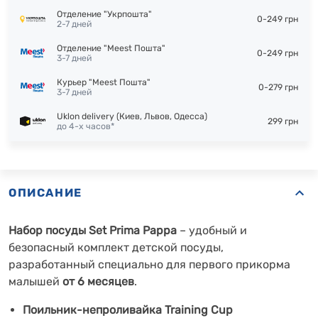
Отделение "Укрпошта"
0-249 грн
2-7 дней
Отделение "Meest Пошта"
0-249 грн
3-7 дней
Курьер "Meest Пошта"
0-279 грн
3-7 дней
Uklon delivery (Киев, Львов, Одесса)
299 грн
до 4-х часов*
ОПИСАНИЕ
Набор посуды Set Prima Pappa
– удобный и
безопасный комплект детской посуды,
разработанный специально для первого прикорма
малышей
от 6 месяцев
.
Поильник-непроливайка Training Cup