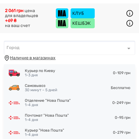
2 061 грн
цена
для владельцев
+69 ₴
на ваш счет
Город
Город
*
Наличие в магазинах
Курьер по Киеву
0-109 грн
1-3 дня
Самовывоз
Бесплатно
30 минут – 5 дней
Отделение "Нова Пошта"
0-249 грн
1-4 дня
Почтомат "Нова Пошта"
0-95 грн
1-4 дня
Курьер "Нова Пошта"
0-279 грн
1-4 дня