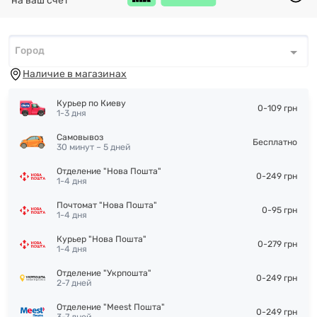
на ваш счет
Город
Город
*
Наличие в магазинах
Курьер по Киеву
0-109 грн
1-3 дня
Самовывоз
Бесплатно
30 минут – 5 дней
Отделение "Нова Пошта"
0-249 грн
1-4 дня
Почтомат "Нова Пошта"
0-95 грн
1-4 дня
Курьер "Нова Пошта"
0-279 грн
1-4 дня
Отделение "Укрпошта"
0-249 грн
2-7 дней
Отделение "Meest Пошта"
0-249 грн