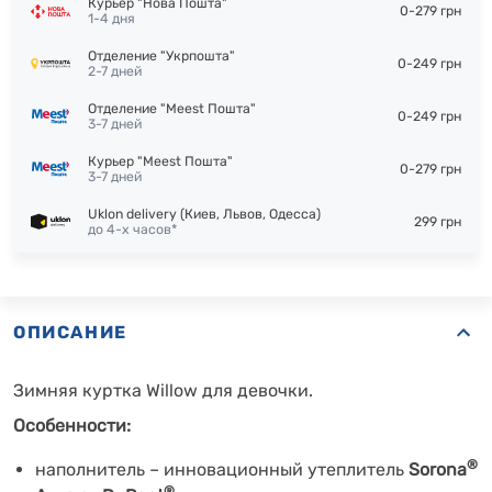
Курьер "Нова Пошта"
0-279 грн
1-4 дня
Отделение "Укрпошта"
0-249 грн
2-7 дней
Отделение "Meest Пошта"
0-249 грн
3-7 дней
Курьер "Meest Пошта"
0-279 грн
3-7 дней
Uklon delivery (Киев, Львов, Одесса)
299 грн
до 4-х часов*
ОПИСАНИЕ
Зимняя куртка Willow для девочки.
Особенности:
®
наполнитель – инновационный утеплитель
Sorona
®