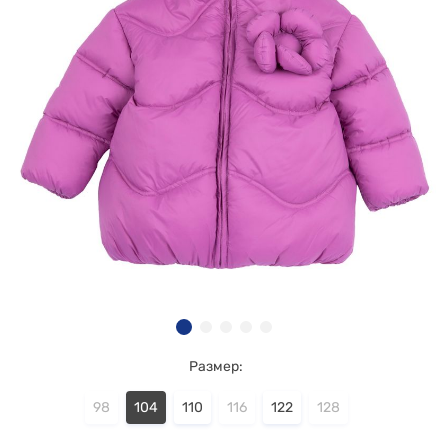
Размер:
98
104
110
116
122
128