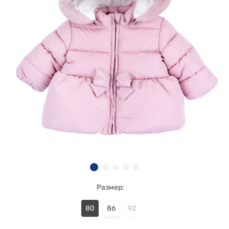
Размер:
80
86
92