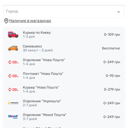
Город
Город
*
Наличие в магазинах
Курьер по Киеву
0-109 грн
1-3 дня
Самовывоз
Бесплатно
30 минут – 5 дней
Отделение "Нова Пошта"
0-249 грн
1-4 дня
Почтомат "Нова Пошта"
0-95 грн
1-4 дня
Курьер "Нова Пошта"
0-279 грн
1-4 дня
Отделение "Укрпошта"
0-249 грн
2-7 дней
Отделение "Meest Пошта"
0-249 грн
3-7 дней