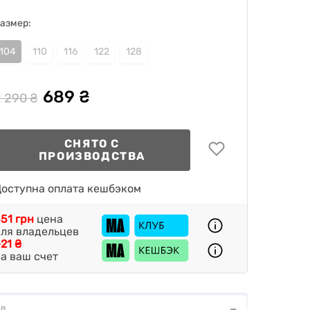
азмер:
104
110
116
122
128
689 ₴
 290 ₴
СНЯТО С
ПРОИЗВОДСТВА
оступна оплата кешбэком
51 грн
цена
ля владельцев
21 ₴
а ваш счет
од
д
*