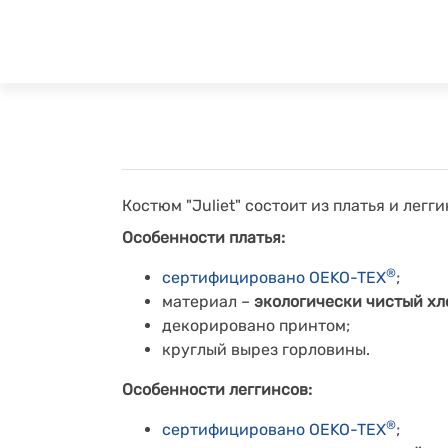
Костюм "Juliet" состоит из платья и легги
Особенности платья:
®
сертифицировано OEKO-TEX
;
материал –
экологически чистый хл
декорировано принтом;
круглый вырез горловины.
Особенности леггинсов:
®
сертифицировано OEKO-TEX
;