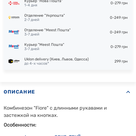
Курьер "Нова Пошта"
0-279 грн
1-4 дня
Отделение "Укрпошта"
0-249 грн
2-7 дней
Отделение "Meest Пошта"
0-249 грн
3-7 дней
Курьер "Meest Пошта"
0-279 грн
3-7 дней
Uklon delivery (Киев, Львов, Одесса)
299 грн
до 4-х часов*
ОПИСАНИЕ
Комбинезон "Fiore" с длинными рукавами и
застежкой на кнопках.
Особенности:
®