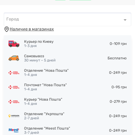
Город
Город
*
Наличие в магазинах
Курьер по Киеву
0-109 грн
1-3 дня
Самовывоз
Бесплатно
30 минут – 5 дней
Отделение "Нова Пошта"
0-249 грн
1-4 дня
Почтомат "Нова Пошта"
0-95 грн
1-4 дня
Курьер "Нова Пошта"
0-279 грн
1-4 дня
Отделение "Укрпошта"
0-249 грн
2-7 дней
Отделение "Meest Пошта"
0-249 грн
3-7 дней