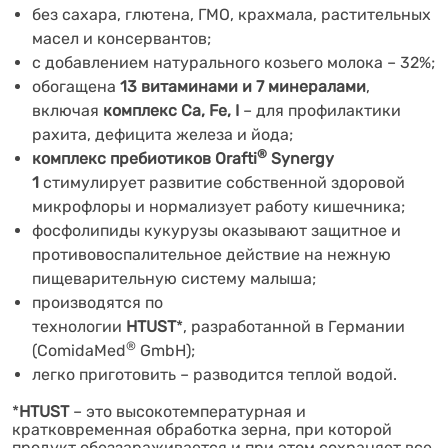
без сахара, глютена,
ГМО, крахмала, растительных
масел и консервантов;
с добавлением натурального козьего молока – 32%;
обогащена
13 витаминами и 7 минералами
,
включая
комплекс
Ca, Fe, I
– для профилактики
рахита, дефицита железа и йода;
®
комплекс пребиотиков Orafti
Synergy
1
стимулирует развитие собственной здоровой
микрофлоры и нормализует работу кишечника;
фосфолипиды кукурузы оказывают защитное и
противовоспалительное действие на нежную
пищеварительную систему малыша;
производятся по
технологии
HTUST
*,
разработанной в Германии
®
(ComidaMed
GmbH);
легко приготовить – разводится теплой водой.
*
HTUST
– это высокотемпературная и
кратковременная обработка зерна, при которой
продукт обеззараживается и при этом сохраняет все